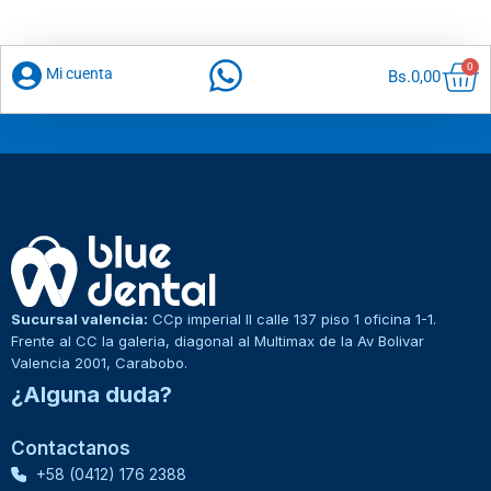
Car
0
Mi cuenta
Bs.
0,00
Sucursal valencia:
CCp imperial II calle 137 piso 1 oficina 1-1.
Frente al CC la galeria, diagonal al Multimax de la Av Bolivar
Valencia 2001, Carabobo.
¿Alguna duda?
Contactanos
+58 (0412) 176 2388