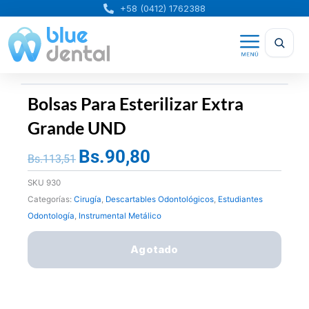
Ir
+58 (0412) 1762388
al
contenido
Bolsas Para Esterilizar Extra
Grande UND
Bs.
90,80
El
El
Bs.
113,51
precio
precio
SKU
930
original
actual
Categorías:
Cirugía
,
Descartables Odontológicos
,
Estudiantes
era:
es:
Odontología
,
Instrumental Metálico
Bs.113,51.
Bs.90,80.
Agotado