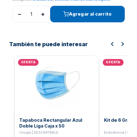
era:
es:
Bs.20.643,91.
Bs.16.515,13.
−
+
Agregar al carrito
También te puede interesar
El
El
El
precio
precio
preci
OFERTA
OFERTA
original
actual
origin
era:
es:
era:
Bs.2.293,77.
Bs.1.835,01.
Bs.3.
Tapaboca Rectangular Azul
Kit de 6 Grap
Doble Liga Caja x 50
Endodoncia | COL
Cirugía | DESCARTABLE