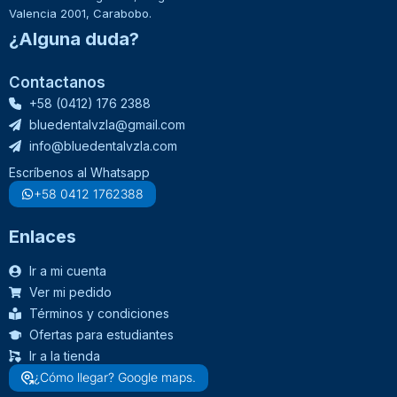
Valencia 2001, Carabobo.
¿Alguna duda?
Contactanos
+58 (0412) 176 2388
bluedentalvzla@gmail.com
info@bluedentalvzla.com
Escríbenos al Whatsapp
+58 0412 1762388
Enlaces
Ir a mi cuenta
Ver mi pedido
Términos y condiciones
Ofertas para estudiantes
Ir a la tienda
¿Cómo llegar? Google maps.