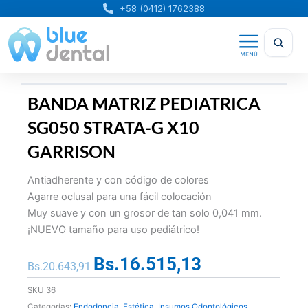
Ir
+58 (0412) 1762388
al
contenido
BANDA MATRIZ PEDIATRICA
SG050 STRATA-G X10
GARRISON
Antiadherente y con código de colores
Agarre oclusal para una fácil colocación
Muy suave y con un grosor de tan solo 0,041 mm.
¡NUEVO tamaño para uso pediátrico!
Bs.
16.515,13
El
El
Bs.
20.643,91
precio
precio
SKU
36
original
actual
Categorías:
Endodoncia
,
Estética
,
Insumos Odontológicos