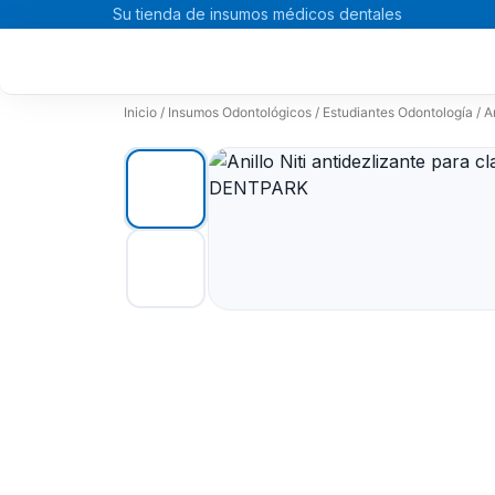
Ir
Su tienda de insumos médicos dentales
al
contenido
Inicio
/
Insumos Odontológicos
/
Estudiantes Odontología
/ A