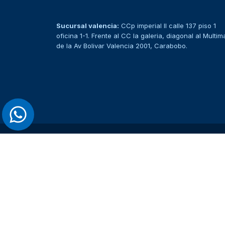
Sucursal valencia:
CCp imperial II calle 137 piso 1
oficina 1-1. Frente al CC la galeria, diagonal al Multim
de la Av Bolivar Valencia 2001, Carabobo.
> Ver todos los productos <
MENÚ DE CATEGORÍAS
Insumos Odontológicos
Estudiantes de Odontología