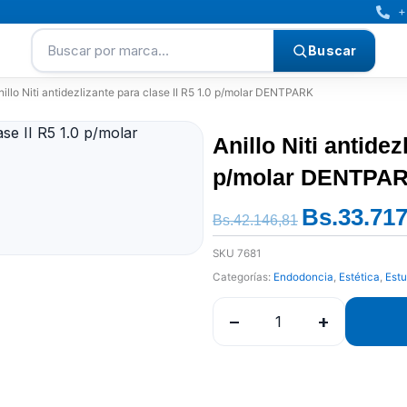
+
Buscar por marca…
Buscar
nillo Niti antidezlizante para clase II R5 1.0 p/molar DENTPARK
Anillo Niti antidez
p/molar DENTPA
Bs.
33.717
El
Bs.
42.146,81
precio
SKU
7681
original
Categorías:
Endodoncia
,
Estética
,
Estu
era:
Bs.42.146,81.
−
+