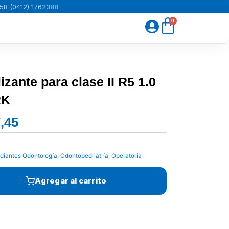
58 (0412) 1762388
Carrito
0
lizante para clase II R5 1.0
RK
,45
El
precio
actual
diantes Odontología
,
Odontopedriatría
,
Operatoria
es:
Bs.33.717,45.
Agregar al carrito