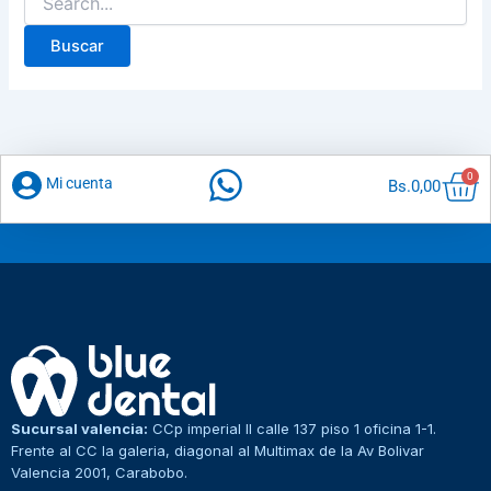
Car
0
Mi cuenta
Bs.
0,00
Sucursal valencia:
CCp imperial II calle 137 piso 1 oficina 1-1.
Frente al CC la galeria, diagonal al Multimax de la Av Bolivar
Valencia 2001, Carabobo.