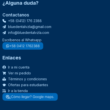
¿Alguna duda?
Contactanos
+58 (0412) 176 2388
bluedentalvzla@gmail.com
info@bluedentalvzla.com
Escríbenos al Whatsapp
+58 0412 1762388
Enlaces
Ir a mi cuenta
Ver mi pedido
Términos y condiciones
Ofertas para estudiantes
Ir a la tienda
¿Cómo llegar? Google maps.