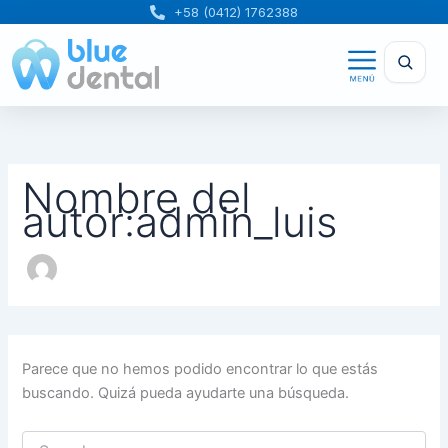
Buscar
Ir
+58 (0412) 1762388
por:
al
contenido
Nombre del
autor:admin_luis
Parece que no hemos podido encontrar lo que estás
buscando. Quizá pueda ayudarte una búsqueda.