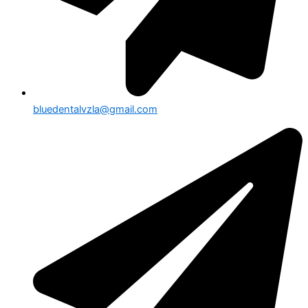
bluedentalvzla@gmail.com