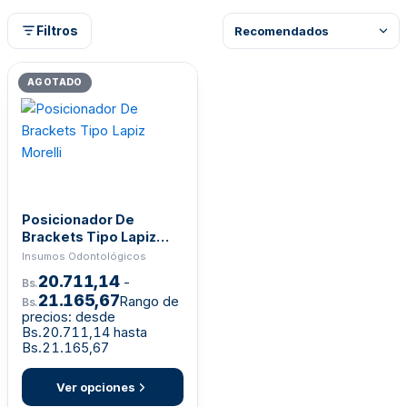
Filtros
AGOTADO
Posicionador De
Brackets Tipo Lapiz
Morelli
Insumos Odontológicos
20.711,14
-
Bs.
21.165,67
Rango de
Bs.
precios: desde
Bs.20.711,14 hasta
Bs.21.165,67
Ver opciones