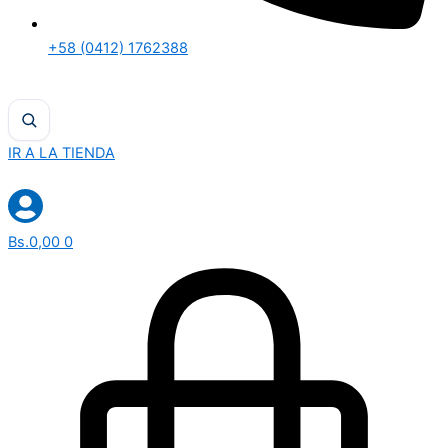
+58 (0412) 1762388
IR A LA TIENDA
Bs.
0,00
0