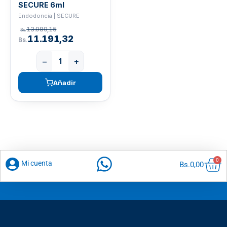
SECURE 6ml
Endodoncia | SECURE
13.989,15
Bs.
11.191,32
Bs.
−
+
Añadir
Car
0
Mi cuenta
Bs.
0,00