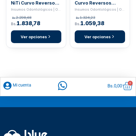
NiTi Curvo Reversos
Curvo Reversos
Archwire
Archwire
Insumos Odontológicos | ORTHO
Insumos Odontológicos | ORTHO
2.298,48
1.324,23
Bs.
Bs.
1.838,78
1.059,38
Bs.
Bs.
Ver opciones
Ver opciones
Car
0
Mi cuenta
Bs.
0,00