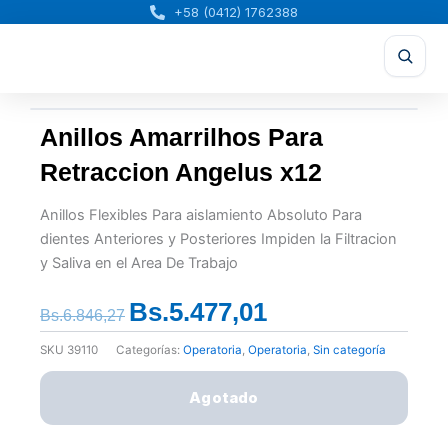
Ir
+58 (0412) 1762388
al
contenido
Anillos Amarrilhos Para
Retraccion Angelus x12
Anillos Flexibles Para aislamiento Absoluto Para
dientes Anteriores y Posteriores Impiden la Filtracion
y Saliva en el Area De Trabajo
Bs.
5.477,01
El
El
Bs.
6.846,27
precio
precio
SKU
39110
Categorías:
Operatoria
,
Operatoria
,
Sin categoría
original
actual
era:
es:
Agotado
Bs.6.846,27.
Bs.5.477,01.