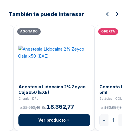
También te puede interesar
El
El
El
precio
precio
prec
AGOTADO
OFERTA
original
actual
orig
era:
es:
era:
Bs.12.366,84.
Bs.9.893,47.
Bs.
ado
Anestesia Lidocaina 2% Zeyco
Cemento Parac
Caja x50 (EXE)
5ml
Cirugía | DFL
Estética | COLTENE
18.362,77
22.953,46
Bs.
133.857,32
Bs.
Bs.
Bs.
−
+
Ver producto